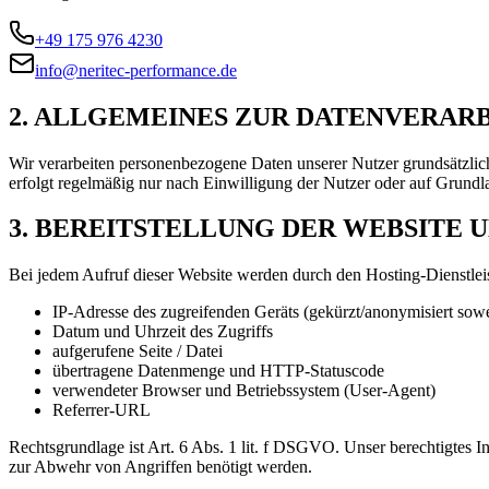
+49 175 976 4230
info@neritec-performance.de
2. ALLGEMEINES ZUR DATENVERAR
Wir verarbeiten personenbezogene Daten unserer Nutzer grundsätzlich n
erfolgt regelmäßig nur nach Einwilligung der Nutzer oder auf Grundl
3. BEREITSTELLUNG DER WEBSITE 
Bei jedem Aufruf dieser Website werden durch den Hosting-Dienstleis
IP-Adresse des zugreifenden Geräts (gekürzt/anonymisiert sowe
Datum und Uhrzeit des Zugriffs
aufgerufene Seite / Datei
übertragene Datenmenge und HTTP-Statuscode
verwendeter Browser und Betriebssystem (User-Agent)
Referrer-URL
Rechtsgrundlage ist Art. 6 Abs. 1 lit. f DSGVO. Unser berechtigtes Int
zur Abwehr von Angriffen benötigt werden.