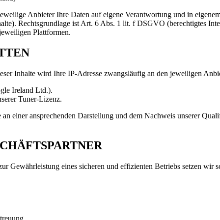
r jeweilige Anbieter Ihre Daten auf eigene Verantwortung und in eigene
halte). Rechtsgrundlage ist Art. 6 Abs. 1 lit. f DSGVO (berechtigtes I
jeweiligen Plattformen.
ITTEN
eser Inhalte wird Ihre IP-Adresse zwangsläufig an den jeweiligen Anbie
le Ireland Ltd.).
erer Tuner-Lizenz.
sse an einer ansprechenden Darstellung und dem Nachweis unserer Quali
SCHÄFTSPARTNER
zur Gewährleistung eines sicheren und effizienten Betriebs setzen wir s
etreuung